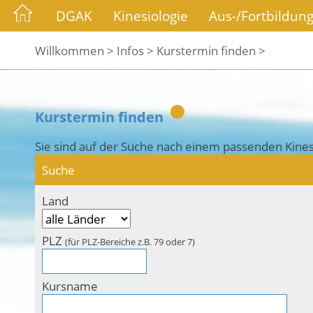
DGAK
Kinesiologie
Aus-/Fortbildun
Willkommen >
Infos >
Kurstermin finden >
Kurstermin finden
Sie sind auf der Suche nach einem passenden Kines
Suche
Land
PLZ
(für PLZ-Bereiche z.B. 79 oder 7)
Kursname