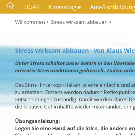
DGAK
Kinesiologie
Aus-/Fortbildun
Willkommen >
Stress wirksam abbauen >
Stress wirksam abbauen - von Klaus Wi
Unter Stress schaltet unser Gehirn in den Überleb
erlernter Stressreaktionen gedrosselt. Zudem arb
Das Stirn-Hinterkopf-Halten ist eine einfache und ä
zu ersetzen. Erstens werden dadurch Reflexpunkte 
Entscheidungen zuständig. Damit werden klares Den
die kreative Gehirnhälfte wieder miteinander, u
Übungsanleitung:
Legen Sie eine Hand auf die Stirn, die andere a