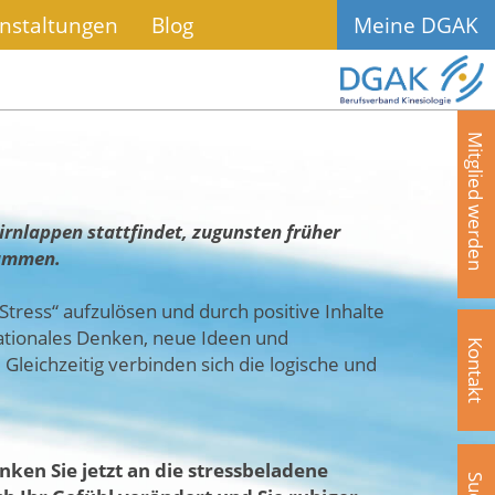
nstaltungen
Blog
Meine DGAK
Mitglied werden
irnlappen stattfindet, zugunsten früher
sammen.
Stress“ aufzulösen und durch positive Inhalte
rationales Denken, neue Ideen und
Kontakt
leichzeitig verbinden sich die logische und
nken Sie jetzt an die stressbeladene