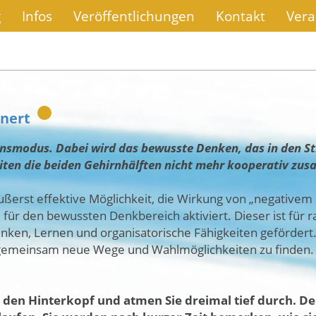
g
Infos
Veröffentlichungen
Kontakt
Vera
enert
ensmodus. Dabei wird das bewusste Denken, das in den St
eiten die beiden Gehirnhälften nicht mehr kooperativ zu
ußerst effektive Möglichkeit, die Wirkung von „negativem 
für den bewussten Denkbereich aktiviert. Dieser ist für 
ken, Lernen und organisatorische Fähigkeiten gefördert. G
m gemeinsam neue Wege und Wahlmöglichkeiten zu finden.
n den Hinterkopf und atmen Sie dreimal tief durch. De